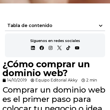
Tabla de contenido
Síguenos en redes sociales
¿Cómo comprar un
dominio web?
14/10/2019
Equipo Editorial Akky
2 min
Comprar un dominio web
es el primer paso para
colocar tu negocio o idea