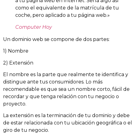
a tu página web en Internet. Sería algo así
como el equivalente de la matrícula de tu
coche, pero aplicado a tu página web.»
Computer Hoy
Un dominio web se compone de dos partes:
1) Nombre
2) Extensión
El nombre es la parte que realmente te identifica y
distingue ante tus consumidores. Lo más
recomendable es que sea un nombre corto, fácil de
recordar y que tenga relación con tu negocio o
proyecto.
La extensión es la terminación de tu dominio y debe
de estar relacionada con tu ubicación geográfica o el
giro de tu negocio.