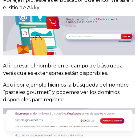
Por ejemplo, este es el buscador que encontrarás en
el sitio de Akky:
Al ingresar el nombre en el campo de búsqueda
verás cuales extensiones están disponibles.
Aquí por ejemplo hicimos la búsqueda del nombre
“pasteles gourmet” y podemos ver los dominios
disponibles para registrar.