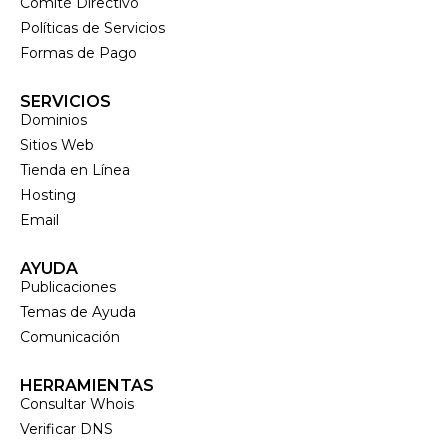
Comité Directivo
Políticas de Servicios
Formas de Pago
SERVICIOS
Dominios
Sitios Web
Tienda en Línea
Hosting
Email
AYUDA
Publicaciones
Temas de Ayuda
Comunicación
HERRAMIENTAS
Consultar Whois
Verificar DNS