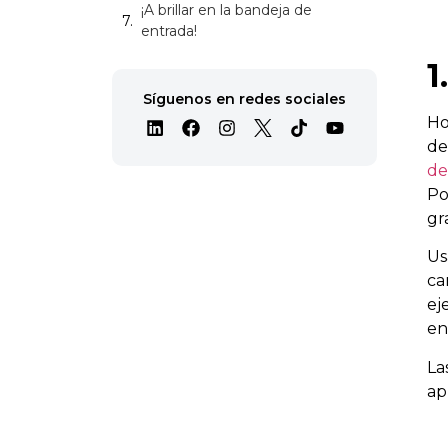
¡A brillar en la bandeja de
entrada!
1
Síguenos en redes sociales
Ho
de
de
Po
gr
U
ca
ej
en
La
ap