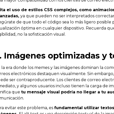
a mayor compatibilidad con los clientes de correo elect
ita el uso de estilos CSS complejos, como animacio
anzadas,
ya que pueden no ser interpretados correctamen
egúrate de que todo el código sea lo más ligero posible 
sualización óptima en cualquier dispositivo. Recuerda que 
ibilidad, no la sofisticación visual.
. Imágenes optimizadas y t
 la era donde los memes y las imágenes dominan la comu
rreos electrónicos destaquen visualmente. Sin embarg
ede ser contraproducente. Los clientes de correo elect
mediato, y algunos usuarios incluso tienen la carga de i
gnifica que
tu mensaje visual podría no llegar a tu au
municación.
ra evitar este problema, es
fundamental utilizar textos 
mágenes.
El alt text es una descripción textual de la 