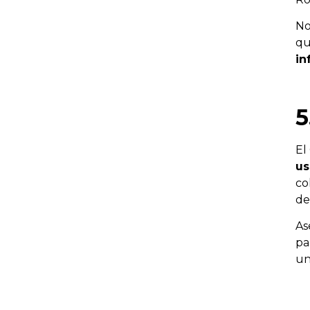
No
qu
in
5
El
us
co
de
As
pa
un