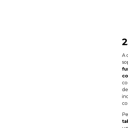
2
A 
so
fu
co
co
de
in
co
Pe
ta