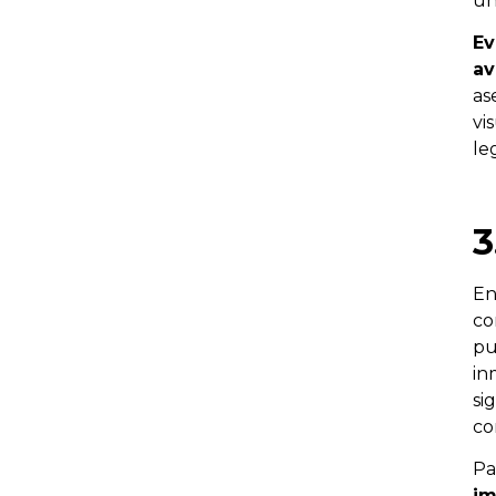
un
Ev
av
as
vi
leg
3
En
co
pu
in
si
co
Pa
i