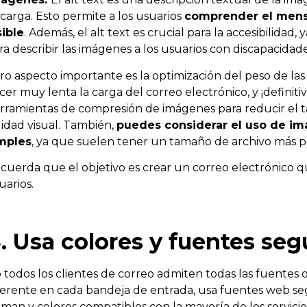
 carga. Esto permite a los usuarios
comprender el mensaj
sible
. Además, el alt text es crucial para la accesibilidad, 
ra describir las imágenes a los usuarios con discapacidade
ro aspecto importante es la optimización del peso de l
cer muy lenta la carga del correo electrónico, y ¡definiti
rramientas de compresión de imágenes para reducir el tam
lidad visual. También,
puedes considerar el uso de imá
mples
, ya que suelen tener un tamaño de archivo más pe
cuerda que el objetivo es crear un correo electrónico qu
uarios.
. Usa colores y fuentes seg
 todos los clientes de correo admiten todas las fuentes o
ferente en cada bandeja de entrada, usa fuentes web se
man y colores compatibles con la mayoría de los servicio