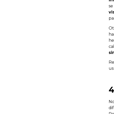
se
vi
pa
Ot
ha
he
ca
si
Re
us
4
No
di
Ro