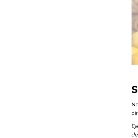
S
No
di
Ej
de