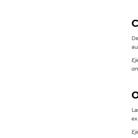
C
De
au
Ej
an
O
La
ex
Ej