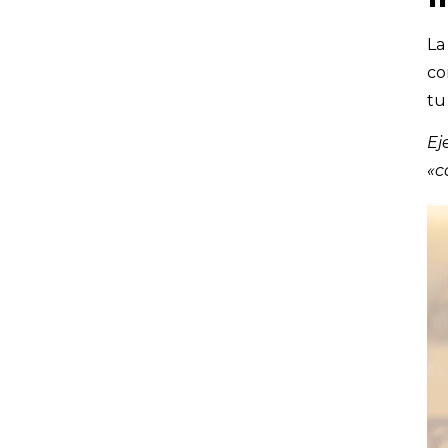
La
co
tu
Ej
«c