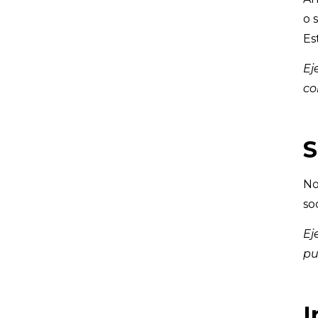
o 
Es
Ej
co
S
No
so
Ej
pu
I