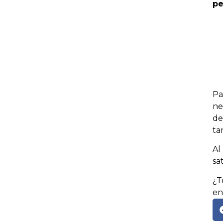
pe
Pa
ne
de
ta
Al
sa
¿T
e