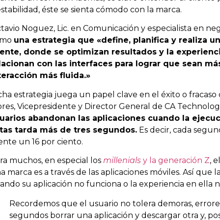
estabilidad, éste se sienta cómodo con la marca.
tavio Noguez, Lic. en Comunicación y especialista en neg
omo
una estrategia que «define, planifica y realiza 
iente, donde se optimizan resultados y la experienc
lacionan con las interfaces para lograr que sean más 
teracción más fluida.»
cha estrategia juega un papel clave en el éxito o fraca
ores, Vicepresidente y Director General de CA Technolog
uarios abandonan las aplicaciones cuando la ejecuc
tas tarda más de tres segundos.
Es decir, cada segund
iente un 16 por ciento.
ra muchos, en especial los
millenials
y la generación Z
, 
a marca es a través de las aplicaciones móviles. Así que
ando su aplicación no funciona o la experiencia en ella n
Recordemos que el usuario no tolera demoras, errores 
segundos borrar una aplicación y descargar otra y, p