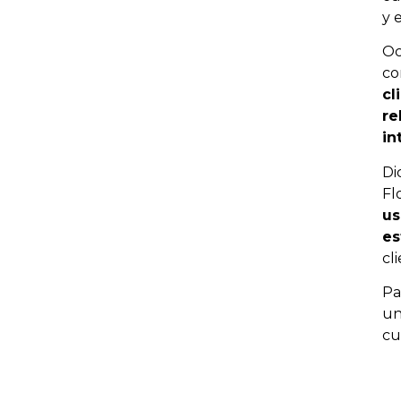
y 
Oc
c
cl
re
in
Di
Fl
us
es
cl
Pa
un
cu